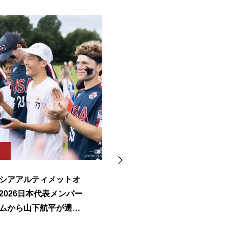
5
2026.04.05
シアアルティメットオ
2026WJUC日本代表メンバー
2026日本代表メンバー
で蕨市長に表敬訪問しまし
ムから山下航平が選出
た！
した