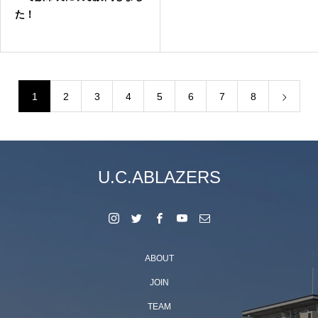
た！
1
2
3
4
5
6
7
8
U.C.ABLAZERS
ABOUT
JOIN
TEAM